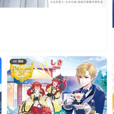
HD 国语