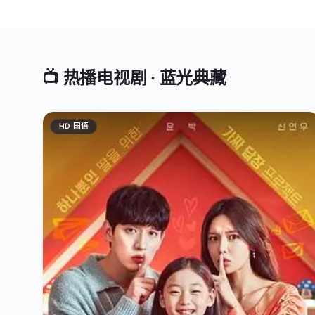
📺 热播电视剧 · 蓝光典藏
HD 国语