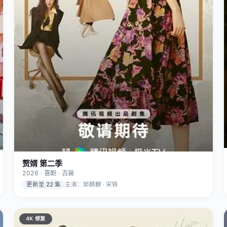
赘婿 第二季
2026 · 喜剧 · 古装
更新至 22 集
主演：郭麒麟 · 宋轶
4K 修复