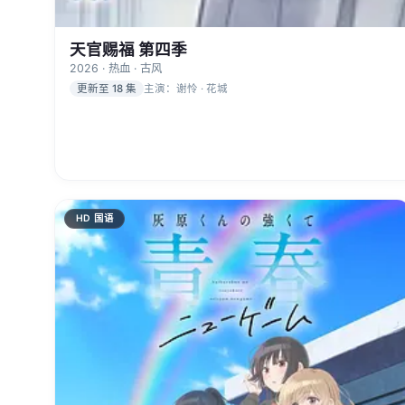
天官赐福 第四季
2026 · 热血 · 古风
更新至 18 集
主演：谢怜 · 花城
HD 国语