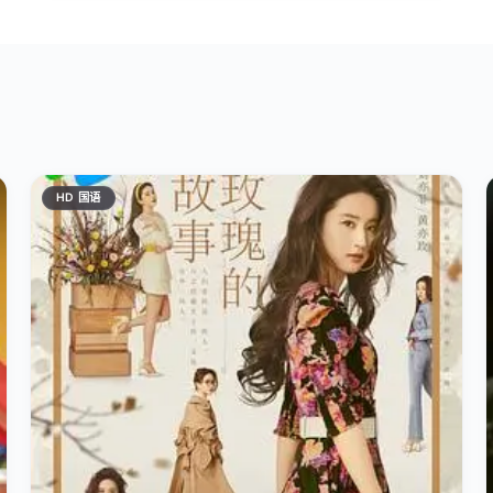
HD 国语