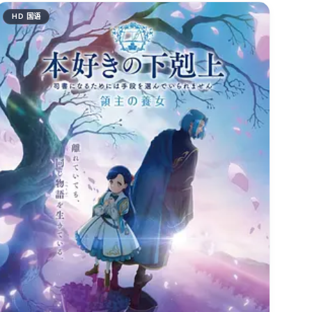
HD 国语