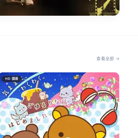
查看全部 →
HD 国语