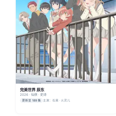
完美世界 辰东
2026 · 仙侠 · 史诗
更新至 189 集
主演：石昊 · 火灵儿